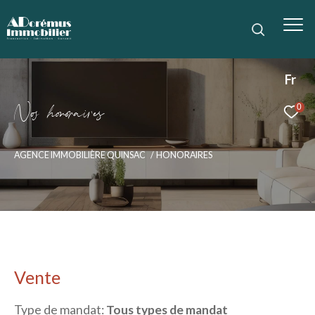
Fr
N
o
h
o
o
a
i
e
0
AGENCE IMMOBILIÈRE QUINSAC
HONORAIRES
Vente
Type de mandat:
Tous types de mandat