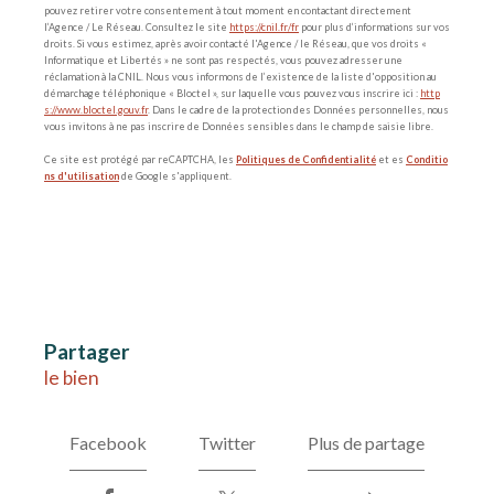
pouvez retirer votre consentement à tout moment en contactant directement
l’Agence / Le Réseau. Consultez le site
https://cnil.fr/fr
pour plus d’informations sur vos
droits. Si vous estimez, après avoir contacté l'Agence / le Réseau, que vos droits «
Informatique et Libertés » ne sont pas respectés, vous pouvez adresser une
réclamation à la CNIL. Nous vous informons de l’existence de la liste d'opposition au
démarchage téléphonique « Bloctel », sur laquelle vous pouvez vous inscrire ici :
http
s://www.bloctel.gouv.fr
. Dans le cadre de la protection des Données personnelles, nous
vous invitons à ne pas inscrire de Données sensibles dans le champ de saisie libre.
Ce site est protégé par reCAPTCHA, les
Politiques de Confidentialité
et es
Conditio
ns d'utilisation
de Google s'appliquent.
partager
le bien
Facebook
Twitter
Plus de partage