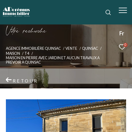
V
o
r
e
r
e
c
e
c
e
Fr
0
AGENCE IMMOBILIÈRE QUINSAC
VENTE
QUINSAC
MAISON
T4
MAISON EN PIERRE AVEC JARDIN ET AUCUN TRAVAUX A
PREVOIR A QUINSAC
RETOUR