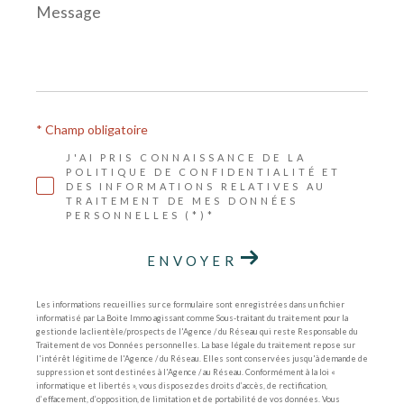
Message
*
* Champ obligatoire
J'AI PRIS CONNAISSANCE DE LA
POLITIQUE DE CONFIDENTIALITÉ ET
DES INFORMATIONS RELATIVES AU
TRAITEMENT DE MES DONNÉES
PERSONNELLES (*)*
ENVOYER
Les informations recueillies sur ce formulaire sont enregistrées dans un fichier
informatisé par La Boite Immo agissant comme Sous-traitant du traitement pour la
gestion de la clientèle/prospects de l'Agence / du Réseau qui reste Responsable du
Traitement de vos Données personnelles. La base légale du traitement repose sur
l'intérêt légitime de l'Agence / du Réseau. Elles sont conservées jusqu'à demande de
suppression et sont destinées à l'Agence / au Réseau. Conformément à la loi «
informatique et libertés », vous disposez des droits d’accès, de rectification,
d’effacement, d’opposition, de limitation et de portabilité de vos données. Vous