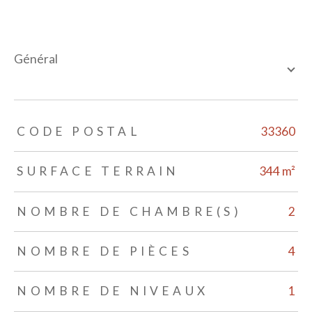
général
TRAD_ZEPHYR_Caracteristique
TRAD_ZEPHYR_Valeurs
CODE POSTAL
33360
SURFACE TERRAIN
344 m²
NOMBRE DE CHAMBRE(S)
2
NOMBRE DE PIÈCES
4
NOMBRE DE NIVEAUX
1