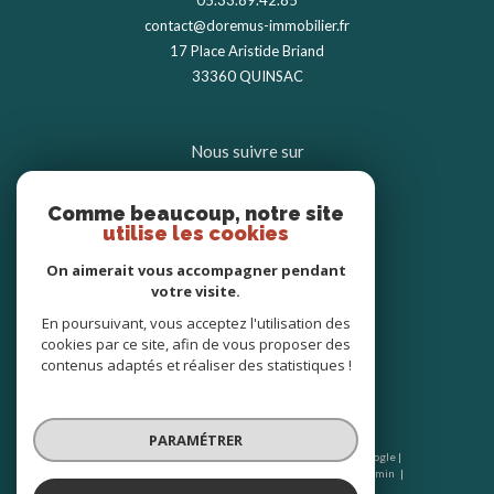
contact@doremus-immobilier.fr
17 Place Aristide Briand
33360
QUINSAC
Nous suivre sur
Comme beaucoup, notre site
utilise les cookies
On aimerait vous accompagner pendant
votre visite.
Avis clients
En poursuivant, vous acceptez l'utilisation des
cookies par ce site, afin de vous proposer des
contenus adaptés et réaliser des statistiques !
PARAMÉTRER
© 2026 | Tous droits réservés | Traduction powered by Google |
Nos honoraires
Plan du site
Mentions légales
Admin
Nos liens
Politique RGPD
Cookies