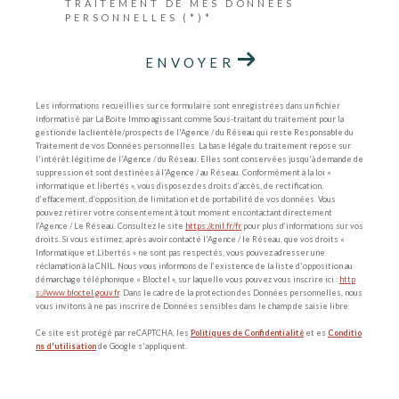
TRAITEMENT DE MES DONNÉES
PERSONNELLES (*)*
ENVOYER
Les informations recueillies sur ce formulaire sont enregistrées dans un fichier
informatisé par La Boite Immo agissant comme Sous-traitant du traitement pour la
gestion de la clientèle/prospects de l'Agence / du Réseau qui reste Responsable du
Traitement de vos Données personnelles. La base légale du traitement repose sur
l'intérêt légitime de l'Agence / du Réseau. Elles sont conservées jusqu'à demande de
suppression et sont destinées à l'Agence / au Réseau. Conformément à la loi «
informatique et libertés », vous disposez des droits d’accès, de rectification,
d’effacement, d’opposition, de limitation et de portabilité de vos données. Vous
pouvez retirer votre consentement à tout moment en contactant directement
l’Agence / Le Réseau. Consultez le site
https://cnil.fr/fr
pour plus d’informations sur vos
droits. Si vous estimez, après avoir contacté l'Agence / le Réseau, que vos droits «
Informatique et Libertés » ne sont pas respectés, vous pouvez adresser une
réclamation à la CNIL. Nous vous informons de l’existence de la liste d'opposition au
démarchage téléphonique « Bloctel », sur laquelle vous pouvez vous inscrire ici :
http
s://www.bloctel.gouv.fr
. Dans le cadre de la protection des Données personnelles, nous
vous invitons à ne pas inscrire de Données sensibles dans le champ de saisie libre.
Ce site est protégé par reCAPTCHA, les
Politiques de Confidentialité
et es
Conditio
ns d'utilisation
de Google s'appliquent.