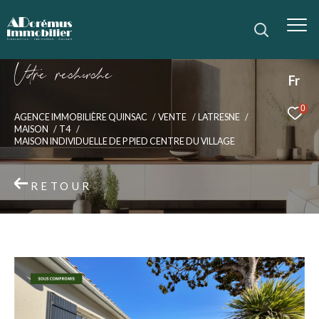
V
o
r
e
r
e
c
e
c
e
Fr
0
AGENCE IMMOBILIÈRE QUINSAC
VENTE
LATRESNE
MAISON
T4
MAISON INDIVIDUELLE DE P PIED CENTRE DU VILLAGE
RETOUR