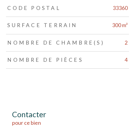
TRAD_ZEPHYR_Caracteristique
TRAD_ZEPHYR_Valeurs
CODE POSTAL
33360
SURFACE TERRAIN
300 m²
NOMBRE DE CHAMBRE(S)
2
NOMBRE DE PIÈCES
4
Contacter
pour ce bien