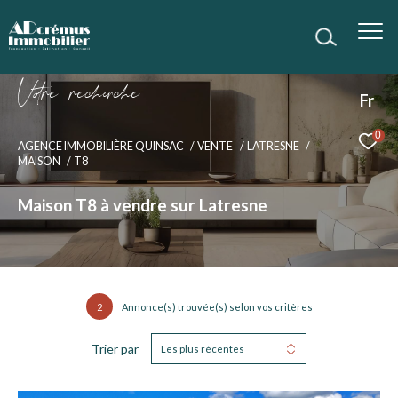
V
o
r
e
r
e
c
e
c
e
Fr
0
AGENCE IMMOBILIÈRE QUINSAC
VENTE
LATRESNE
MAISON
T8
Maison T8 à vendre sur Latresne
2
Annonce(s) trouvée(s) selon vos critères
Trier par
Les plus récentes