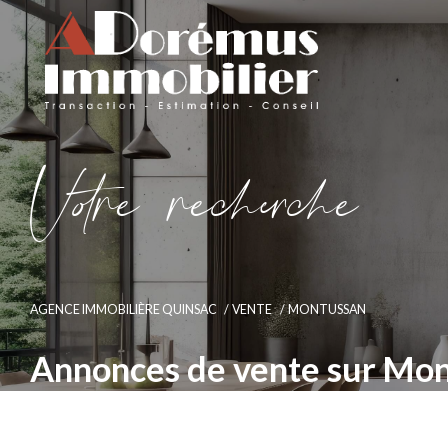
V
o
r
e
r
e
c
e
c
e
AGENCE IMMOBILIÈRE QUINSAC
VENTE
MONTUSSAN
Annonces de vente sur Mo