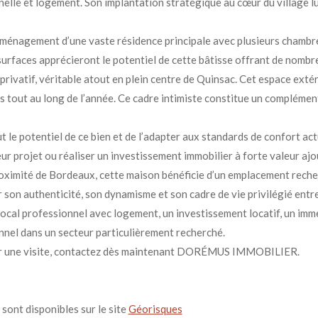
nelle et logement. Son implantation stratégique au cœur du village lui
énagement d’une vaste résidence principale avec plusieurs chambres,
surfaces apprécieront le potentiel de cette bâtisse offrant de nombr
 privatif, véritable atout en plein centre de Quinsac. Cet espace ext
s tout au long de l’année. Ce cadre intimiste constitue un compléme
t le potentiel de ce bien et de l’adapter aux standards de confort ac
r projet ou réaliser un investissement immobilier à forte valeur ajo
ximité de Bordeaux, cette maison bénéficie d’un emplacement recher
 son authenticité, son dynamisme et son cadre de vie privilégié entre 
ocal professionnel avec logement, un investissement locatif, un imme
onnel dans un secteur particulièrement recherché.
er une visite, contactez dès maintenant DORÉMUS IMMOBILIER.
sont disponibles sur le site
Géorisques