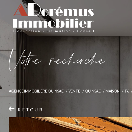
V
o
r
e
r
e
c
e
c
e
AGENCE IMMOBILIÈRE QUINSAC
VENTE
QUINSAC
MAISON
T6
RETOUR