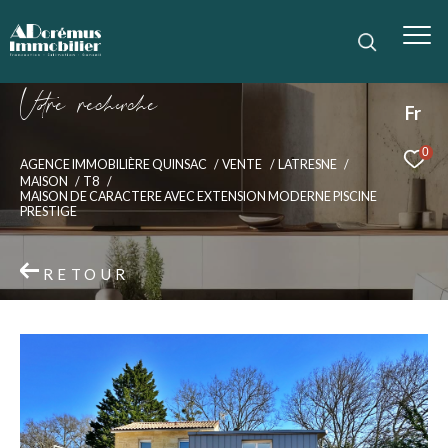
V
o
r
e
r
e
c
e
c
e
Fr
0
AGENCE IMMOBILIÈRE QUINSAC
VENTE
LATRESNE
MAISON
T8
MAISON DE CARACTERE AVEC EXTENSION MODERNE PISCINE
PRESTIGE
RETOUR