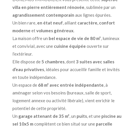
villa en pierre entièrement rénovée
, sublimée par un
agrandissement contemporain
aux lignes épurées.
Un bien rare,
en état neuf
, alliant
caractère, confort
moderne
et
volumes généreux
.
La maison offre un
bel espace de vie de 80 m²
, lumineux
et convivial, avec une
cuisine équipée
ouverte sur
l’extérieur.
Elle dispose de
5 chambres
, dont
3 suites avec salles
d’eau privatives
, idéales pour accueillir famille et invités
en toute indépendance.
Un espace de
68 m² avec entrée indépendante
, à
aménager selon vos besoins (bureaux, salle de sport,
logement annexe ou activité libérale), vient enrichir le
potentiel de cette propriété.
Un
garage attenant de 35 m²
, un
puits
, et une
piscine au
sel 10x5 m
complètent ce bien situé sur une
parcelle