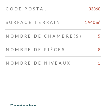
TRAD_ZEPHYR_Caracteristique
TRAD_ZEPHYR_Valeurs
CODE POSTAL
33360
SURFACE TERRAIN
1 940 m²
NOMBRE DE CHAMBRE(S)
5
NOMBRE DE PIÈCES
8
NOMBRE DE NIVEAUX
1
Contacter