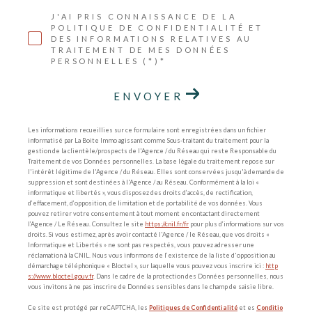
J'AI PRIS CONNAISSANCE DE LA
POLITIQUE DE CONFIDENTIALITÉ ET
DES INFORMATIONS RELATIVES AU
TRAITEMENT DE MES DONNÉES
PERSONNELLES (*)*
ENVOYER
Les informations recueillies sur ce formulaire sont enregistrées dans un fichier
informatisé par La Boite Immo agissant comme Sous-traitant du traitement pour la
gestion de la clientèle/prospects de l'Agence / du Réseau qui reste Responsable du
Traitement de vos Données personnelles. La base légale du traitement repose sur
l'intérêt légitime de l'Agence / du Réseau. Elles sont conservées jusqu'à demande de
suppression et sont destinées à l'Agence / au Réseau. Conformément à la loi «
informatique et libertés », vous disposez des droits d’accès, de rectification,
d’effacement, d’opposition, de limitation et de portabilité de vos données. Vous
pouvez retirer votre consentement à tout moment en contactant directement
l’Agence / Le Réseau. Consultez le site
https://cnil.fr/fr
pour plus d’informations sur vos
droits. Si vous estimez, après avoir contacté l'Agence / le Réseau, que vos droits «
Informatique et Libertés » ne sont pas respectés, vous pouvez adresser une
réclamation à la CNIL. Nous vous informons de l’existence de la liste d'opposition au
démarchage téléphonique « Bloctel », sur laquelle vous pouvez vous inscrire ici :
http
s://www.bloctel.gouv.fr
. Dans le cadre de la protection des Données personnelles, nous
vous invitons à ne pas inscrire de Données sensibles dans le champ de saisie libre.
Ce site est protégé par reCAPTCHA, les
Politiques de Confidentialité
et es
Conditio