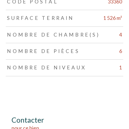
TRAD_ZEPHYR_Caracteristique
TRAD_ZEPHYR_Valeurs
CODE POSTAL
33360
SURFACE TERRAIN
1 526 m²
NOMBRE DE CHAMBRE(S)
4
NOMBRE DE PIÈCES
6
NOMBRE DE NIVEAUX
1
Contacter
pour ce bien