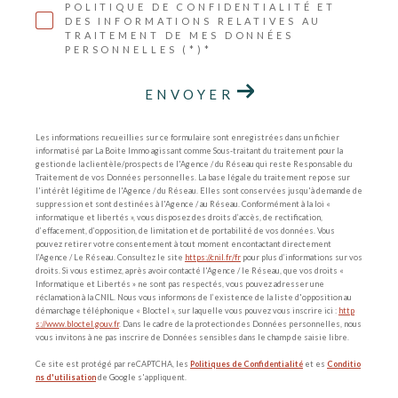
POLITIQUE DE CONFIDENTIALITÉ ET
DES INFORMATIONS RELATIVES AU
TRAITEMENT DE MES DONNÉES
PERSONNELLES (*)*
ENVOYER
Les informations recueillies sur ce formulaire sont enregistrées dans un fichier
informatisé par La Boite Immo agissant comme Sous-traitant du traitement pour la
gestion de la clientèle/prospects de l'Agence / du Réseau qui reste Responsable du
Traitement de vos Données personnelles. La base légale du traitement repose sur
l'intérêt légitime de l'Agence / du Réseau. Elles sont conservées jusqu'à demande de
suppression et sont destinées à l'Agence / au Réseau. Conformément à la loi «
informatique et libertés », vous disposez des droits d’accès, de rectification,
d’effacement, d’opposition, de limitation et de portabilité de vos données. Vous
pouvez retirer votre consentement à tout moment en contactant directement
l’Agence / Le Réseau. Consultez le site
https://cnil.fr/fr
pour plus d’informations sur vos
droits. Si vous estimez, après avoir contacté l'Agence / le Réseau, que vos droits «
Informatique et Libertés » ne sont pas respectés, vous pouvez adresser une
réclamation à la CNIL. Nous vous informons de l’existence de la liste d'opposition au
démarchage téléphonique « Bloctel », sur laquelle vous pouvez vous inscrire ici :
http
s://www.bloctel.gouv.fr
. Dans le cadre de la protection des Données personnelles, nous
vous invitons à ne pas inscrire de Données sensibles dans le champ de saisie libre.
Ce site est protégé par reCAPTCHA, les
Politiques de Confidentialité
et es
Conditio
ns d'utilisation
de Google s'appliquent.