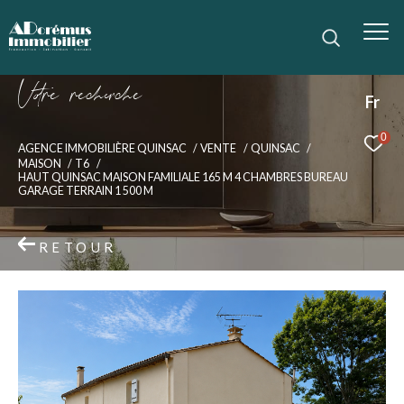
V
o
r
e
r
e
c
e
c
e
Fr
0
AGENCE IMMOBILIÈRE QUINSAC
VENTE
QUINSAC
MAISON
T6
HAUT QUINSAC MAISON FAMILIALE 165 M 4 CHAMBRES BUREAU
GARAGE TERRAIN 1 500 M
RETOUR