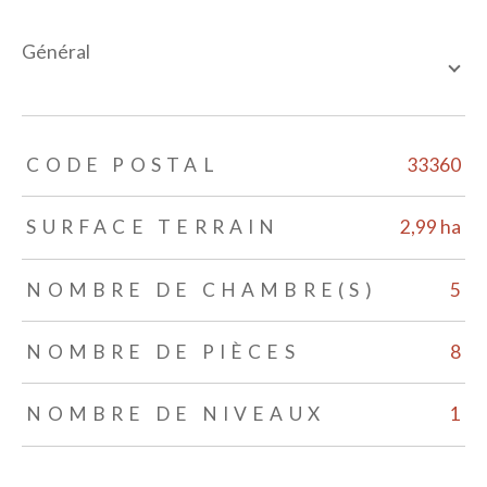
général
TRAD_ZEPHYR_Caracteristique
TRAD_ZEPHYR_Valeurs
CODE POSTAL
33360
SURFACE TERRAIN
2,99 ha
NOMBRE DE CHAMBRE(S)
5
NOMBRE DE PIÈCES
8
NOMBRE DE NIVEAUX
1