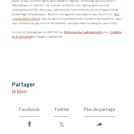
droits. Si vous estimez, après avoir contacté l'Agence / le Réseau, que vos droits «
Informatique et Libertés » ne sont pas respectés, vous pouvez adresser une
réclamation à la CNIL. Nous vous informons de l’existence de la liste d'opposition au
démarchage téléphonique « Bloctel », sur laquelle vous pouvez vous inscrire ici :
http
s://www.bloctel.gouv.fr
. Dans le cadre de la protection des Données personnelles, nous
vous invitons à ne pas inscrire de Données sensibles dans le champ de saisie libre.
Ce site est protégé par reCAPTCHA, les
Politiques de Confidentialité
et es
Conditio
ns d'utilisation
de Google s'appliquent.
partager
le bien
Facebook
Twitter
Plus de partage