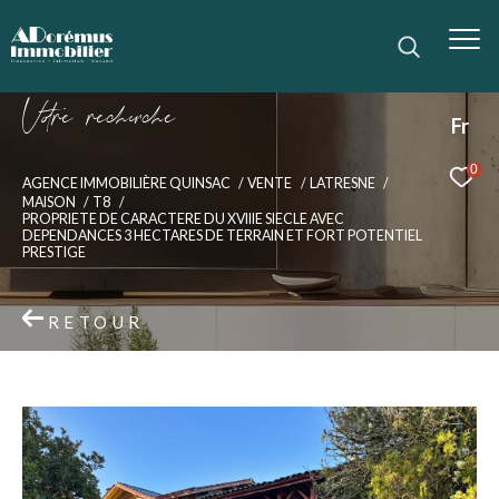
V
o
r
e
r
e
c
e
c
e
Fr
0
AGENCE IMMOBILIÈRE QUINSAC
VENTE
LATRESNE
MAISON
T8
PROPRIETE DE CARACTERE DU XVIIIE SIECLE AVEC
DEPENDANCES 3 HECTARES DE TERRAIN ET FORT POTENTIEL
PRESTIGE
RETOUR