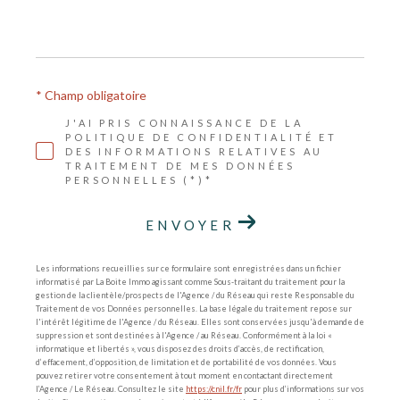
* Champ obligatoire
J'AI PRIS CONNAISSANCE DE LA
POLITIQUE DE CONFIDENTIALITÉ ET
DES INFORMATIONS RELATIVES AU
TRAITEMENT DE MES DONNÉES
PERSONNELLES (*)*
ENVOYER
Les informations recueillies sur ce formulaire sont enregistrées dans un fichier
informatisé par La Boite Immo agissant comme Sous-traitant du traitement pour la
gestion de la clientèle/prospects de l'Agence / du Réseau qui reste Responsable du
Traitement de vos Données personnelles. La base légale du traitement repose sur
l'intérêt légitime de l'Agence / du Réseau. Elles sont conservées jusqu'à demande de
suppression et sont destinées à l'Agence / au Réseau. Conformément à la loi «
informatique et libertés », vous disposez des droits d’accès, de rectification,
d’effacement, d’opposition, de limitation et de portabilité de vos données. Vous
pouvez retirer votre consentement à tout moment en contactant directement
l’Agence / Le Réseau. Consultez le site
https://cnil.fr/fr
pour plus d’informations sur vos